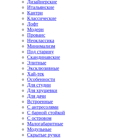
Дизайнерские
Итальянские
Кантри
Классические
Лофт
Модерн
Прованс
Неоклассика
Минимализм
Под старину
Скандинавские
Элитные
Эксклюзивные
Хай-тек
Особенности
Для студии
Для хрущевки
Для дачи
Встроенные
С антресолями
С барной стойкой
С островом
Малогабаритные
Модульные
Скрытые ручки