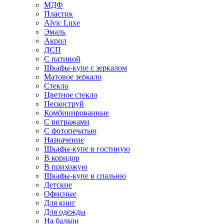
МДФ
Пластик
Alvic Luxe
Эмаль
Акрил
ДСП
С патиной
Шкафы-купе с зеркалом
Матовое зеркало
Стекло
Цветное стекло
Пескоструй
Комбинированные
С витражами
С фотопечатью
Назначение
Шкафы-купе в гостиную
В коридор
В прихожую
Шкафы-купе в спальню
Детские
Офисные
Для книг
Для одежды
На балкон