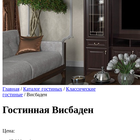
Главная
/
Каталог гостиных
/
Классические
гостиные
/ Висбаден
Гостинная Висбаден
Цена: