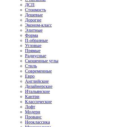
ДСП
Стоимость
Дешевые
Дорогие
Эконом-класс
Элитные
Форма
П-образные
Угловые
Прямые
Радиусные
Скошенные углы
Стиль
Современные
Евро
Английские
Дизайнерские
Итальянские
Кантри
Классические
Лофт
Модерн
Прованс
Неоклассика