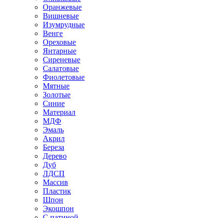
Оранжевые
Вишневые
Изумрудные
Венге
Ореховые
Янтарные
Сиреневые
Салатовые
Фиолетовые
Мятные
Золотые
Синие
Материал
МДФ
Эмаль
Акрил
Береза
Дерево
Дуб
ЛДСП
Массив
Пластик
Шпон
Экошпон
С патиной