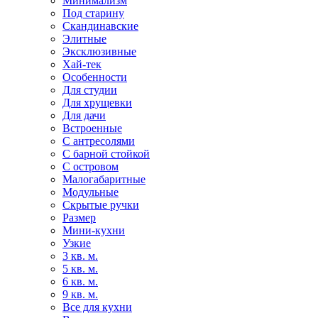
Минимализм
Под старину
Скандинавские
Элитные
Эксклюзивные
Хай-тек
Особенности
Для студии
Для хрущевки
Для дачи
Встроенные
С антресолями
С барной стойкой
С островом
Малогабаритные
Модульные
Скрытые ручки
Размер
Мини-кухни
Узкие
3 кв. м.
5 кв. м.
6 кв. м.
9 кв. м.
Все для кухни