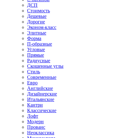
ДСП
Стоимость
Дешевые
Дорогие
Эконом-класс
Элитные
Форма
П-образные
Угловые
Прямые
Радиусные
Скошенные углы
Стиль
Современные
Евро
Английские
Дизайнерские
Итальянские
Кантри
Классические
Лофт
Модерн
Прованс
Неоклассика