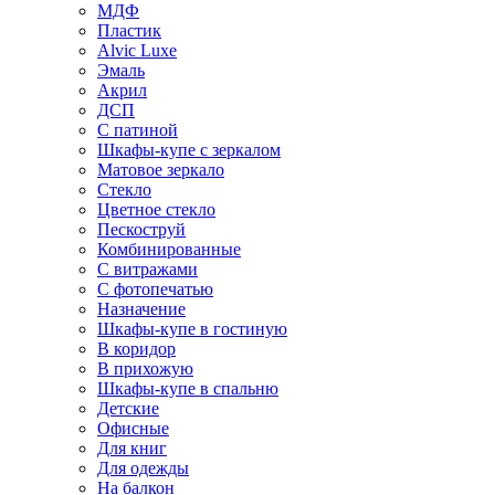
МДФ
Пластик
Alvic Luxe
Эмаль
Акрил
ДСП
С патиной
Шкафы-купе с зеркалом
Матовое зеркало
Стекло
Цветное стекло
Пескоструй
Комбинированные
С витражами
С фотопечатью
Назначение
Шкафы-купе в гостиную
В коридор
В прихожую
Шкафы-купе в спальню
Детские
Офисные
Для книг
Для одежды
На балкон