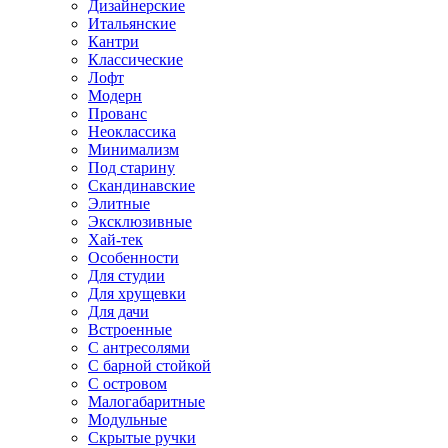
Дизайнерские
Итальянские
Кантри
Классические
Лофт
Модерн
Прованс
Неоклассика
Минимализм
Под старину
Скандинавские
Элитные
Эксклюзивные
Хай-тек
Особенности
Для студии
Для хрущевки
Для дачи
Встроенные
С антресолями
С барной стойкой
С островом
Малогабаритные
Модульные
Скрытые ручки