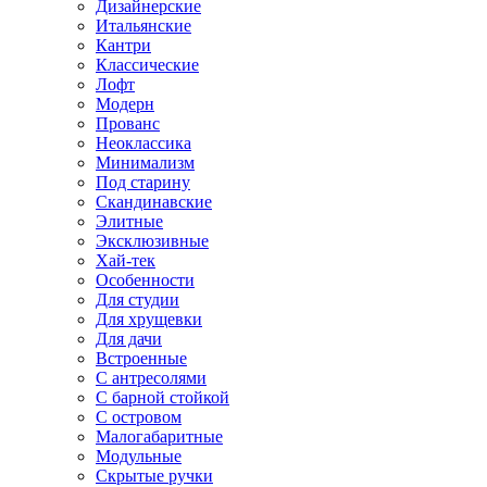
Дизайнерские
Итальянские
Кантри
Классические
Лофт
Модерн
Прованс
Неоклассика
Минимализм
Под старину
Скандинавские
Элитные
Эксклюзивные
Хай-тек
Особенности
Для студии
Для хрущевки
Для дачи
Встроенные
С антресолями
С барной стойкой
С островом
Малогабаритные
Модульные
Скрытые ручки