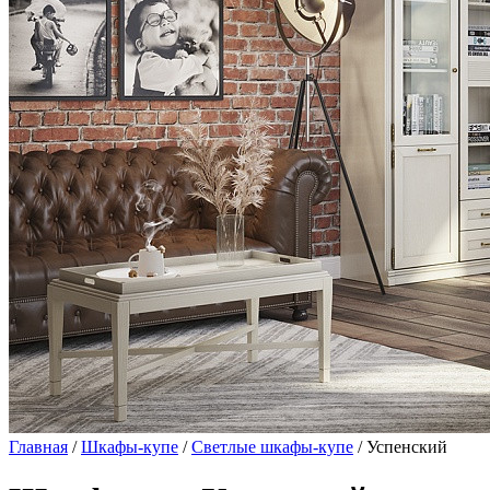
Главная
/
Шкафы-купе
/
Светлые шкафы-купе
/ Успенский