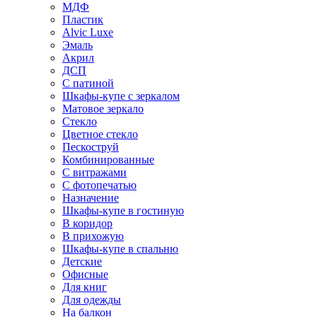
МДФ
Пластик
Alvic Luxe
Эмаль
Акрил
ДСП
С патиной
Шкафы-купе с зеркалом
Матовое зеркало
Стекло
Цветное стекло
Пескоструй
Комбинированные
С витражами
С фотопечатью
Назначение
Шкафы-купе в гостиную
В коридор
В прихожую
Шкафы-купе в спальню
Детские
Офисные
Для книг
Для одежды
На балкон