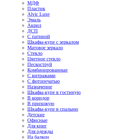
МДФ
Пластик
Alvic Luxe
Эмаль
Акрил
ДСП
С патиной
Шкафы-купе с зеркалом
Матовое зеркало
Стекло
Цветное стекло
Пескоструй
Комбинированные
С витражами
С фотопечатью
Назначение
Шкафы-купе в гостиную
В коридор
В прихожую
Шкафы-купе в спальню
Детские
Офисные
Для книг
Для одежды
На балкон