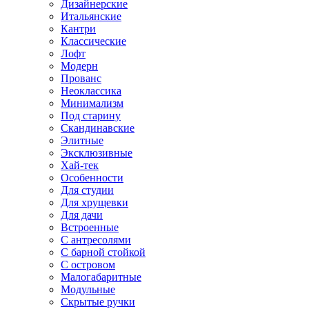
Дизайнерские
Итальянские
Кантри
Классические
Лофт
Модерн
Прованс
Неоклассика
Минимализм
Под старину
Скандинавские
Элитные
Эксклюзивные
Хай-тек
Особенности
Для студии
Для хрущевки
Для дачи
Встроенные
С антресолями
С барной стойкой
С островом
Малогабаритные
Модульные
Скрытые ручки