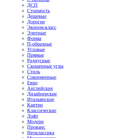
ДСП
Стоимость
Дешевые
Дорогие
Эконом-класс
Элитные
Форма
П-образные
Угловые
Прямые
Радиусные
Скошенные углы
Стиль
Современные
Евро
Английские
Дизайнерские
Итальянские
Кантри
Классические
Лофт
Модерн
Прованс
Неоклассика