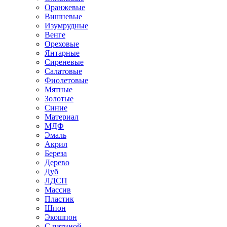
Оранжевые
Вишневые
Изумрудные
Венге
Ореховые
Янтарные
Сиреневые
Салатовые
Фиолетовые
Мятные
Золотые
Синие
Материал
МДФ
Эмаль
Акрил
Береза
Дерево
Дуб
ЛДСП
Массив
Пластик
Шпон
Экошпон
С патиной