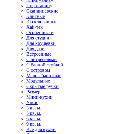
Минимализм
Под старину
Скандинавские
Элитные
Эксклюзивные
Хай-тек
Особенности
Для студии
Для хрущевки
Для дачи
Встроенные
С антресолями
С барной стойкой
С островом
Малогабаритные
Модульные
Скрытые ручки
Размер
Мини-кухни
Узкие
3 кв. м.
5 кв. м.
6 кв. м.
9 кв. м.
Все для кухни