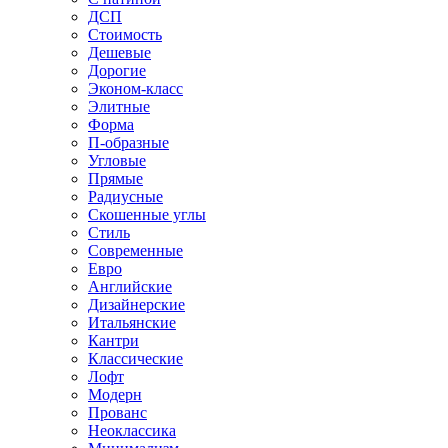
ДСП
Стоимость
Дешевые
Дорогие
Эконом-класс
Элитные
Форма
П-образные
Угловые
Прямые
Радиусные
Скошенные углы
Стиль
Современные
Евро
Английские
Дизайнерские
Итальянские
Кантри
Классические
Лофт
Модерн
Прованс
Неоклассика