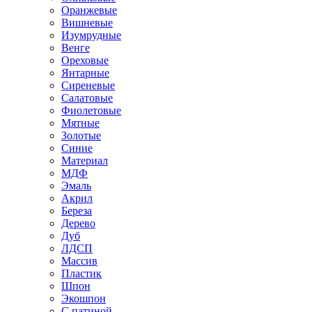
Оранжевые
Вишневые
Изумрудные
Венге
Ореховые
Янтарные
Сиреневые
Салатовые
Фиолетовые
Мятные
Золотые
Синие
Материал
МДФ
Эмаль
Акрил
Береза
Дерево
Дуб
ЛДСП
Массив
Пластик
Шпон
Экошпон
С патиной