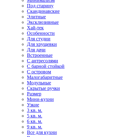
Минимализм
Под старину
Скандинавские
Элитные
Эксклюзивные
Хай-тек
Особенности
Для студии
Для хрущевки
Для дачи
Встроенные
С антресолями
С барной стойкой
С островом
Малогабаритные
Модульные
Скрытые ручки
Размер
Мини-кухни
Узкие
3 кв. м.
5 кв. м.
6 кв. м.
9 кв. м.
Все для кухни