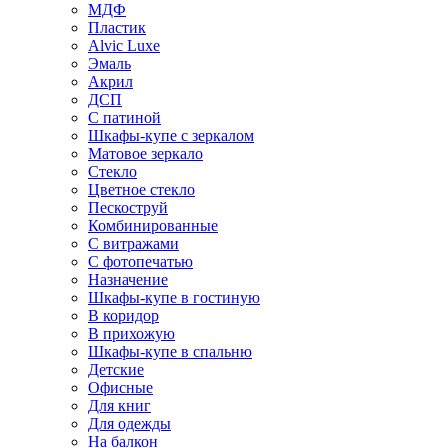
МДФ
Пластик
Alvic Luxe
Эмаль
Акрил
ДСП
С патиной
Шкафы-купе с зеркалом
Матовое зеркало
Стекло
Цветное стекло
Пескоструй
Комбинированные
С витражами
С фотопечатью
Назначение
Шкафы-купе в гостиную
В коридор
В прихожую
Шкафы-купе в спальню
Детские
Офисные
Для книг
Для одежды
На балкон