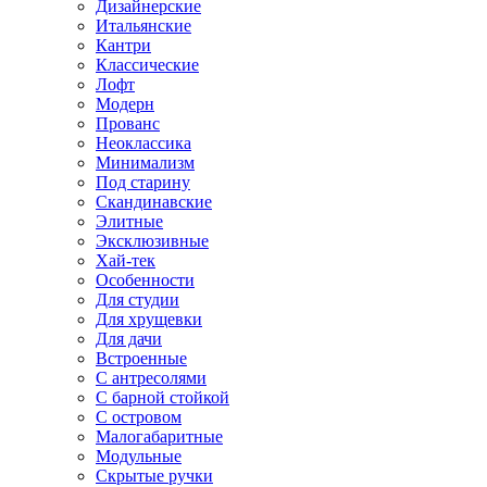
Дизайнерские
Итальянские
Кантри
Классические
Лофт
Модерн
Прованс
Неоклассика
Минимализм
Под старину
Скандинавские
Элитные
Эксклюзивные
Хай-тек
Особенности
Для студии
Для хрущевки
Для дачи
Встроенные
С антресолями
С барной стойкой
С островом
Малогабаритные
Модульные
Скрытые ручки