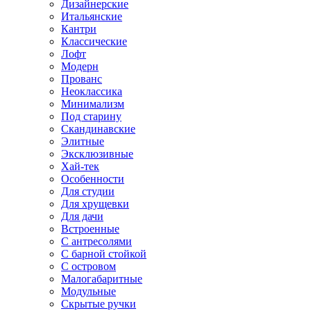
Дизайнерские
Итальянские
Кантри
Классические
Лофт
Модерн
Прованс
Неоклассика
Минимализм
Под старину
Скандинавские
Элитные
Эксклюзивные
Хай-тек
Особенности
Для студии
Для хрущевки
Для дачи
Встроенные
С антресолями
С барной стойкой
С островом
Малогабаритные
Модульные
Скрытые ручки