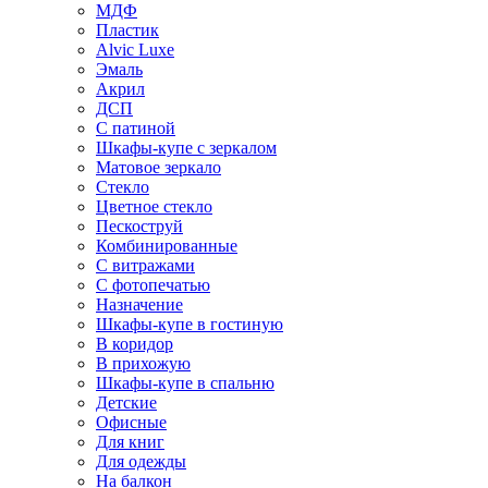
МДФ
Пластик
Alvic Luxe
Эмаль
Акрил
ДСП
С патиной
Шкафы-купе с зеркалом
Матовое зеркало
Стекло
Цветное стекло
Пескоструй
Комбинированные
С витражами
С фотопечатью
Назначение
Шкафы-купе в гостиную
В коридор
В прихожую
Шкафы-купе в спальню
Детские
Офисные
Для книг
Для одежды
На балкон