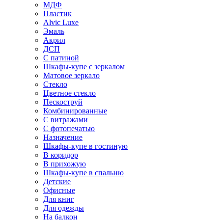
МДФ
Пластик
Alvic Luxe
Эмаль
Акрил
ДСП
С патиной
Шкафы-купе с зеркалом
Матовое зеркало
Стекло
Цветное стекло
Пескоструй
Комбинированные
С витражами
С фотопечатью
Назначение
Шкафы-купе в гостиную
В коридор
В прихожую
Шкафы-купе в спальню
Детские
Офисные
Для книг
Для одежды
На балкон