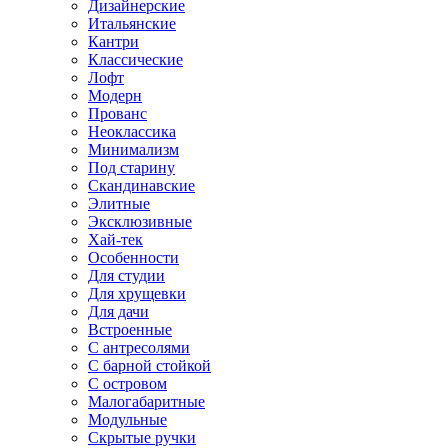
Дизайнерские
Итальянские
Кантри
Классические
Лофт
Модерн
Прованс
Неоклассика
Минимализм
Под старину
Скандинавские
Элитные
Эксклюзивные
Хай-тек
Особенности
Для студии
Для хрущевки
Для дачи
Встроенные
С антресолями
С барной стойкой
С островом
Малогабаритные
Модульные
Скрытые ручки