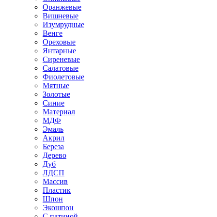
Оранжевые
Вишневые
Изумрудные
Венге
Ореховые
Янтарные
Сиреневые
Салатовые
Фиолетовые
Мятные
Золотые
Синие
Материал
МДФ
Эмаль
Акрил
Береза
Дерево
Дуб
ЛДСП
Массив
Пластик
Шпон
Экошпон
С патиной