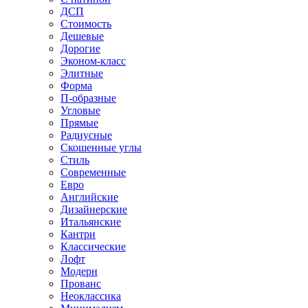
ДСП
Стоимость
Дешевые
Дорогие
Эконом-класс
Элитные
Форма
П-образные
Угловые
Прямые
Радиусные
Скошенные углы
Стиль
Современные
Евро
Английские
Дизайнерские
Итальянские
Кантри
Классические
Лофт
Модерн
Прованс
Неоклассика