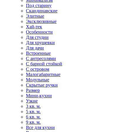
Минимализм
Под старину
Скандинавские
Элитные
Эксклюзивные
Хай-тек
Особенности
Для студии
Для хрущевки
Для дачи
Встроенные
С антресолями
С барной стойкой
С островом
Малогабаритные
Модульные
Скрытые ручки
Размер
Мини-кухни
Узкие
3 кв. м.
5 кв. м.
6 кв. м.
9 кв. м.
Все для кухни