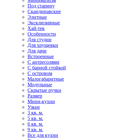
Минимализм
Под старину
Скандинавские
Элитные
Эксклюзивные
Хай-тек
Особенности
Для студии
Для хрущевки
Для дачи
Встроенные
С антресолями
С барной стойкой
С островом
Малогабаритные
Модульные
Скрытые ручки
Размер
Мини-кухни
Узкие
3 кв. м.
5 кв. м.
6 кв. м.
9 кв. м.
Все для кухни