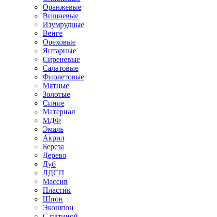
Оранжевые
Вишневые
Изумрудные
Венге
Ореховые
Янтарные
Сиреневые
Салатовые
Фиолетовые
Мятные
Золотые
Синие
Материал
МДФ
Эмаль
Акрил
Береза
Дерево
Дуб
ЛДСП
Массив
Пластик
Шпон
Экошпон
С патиной