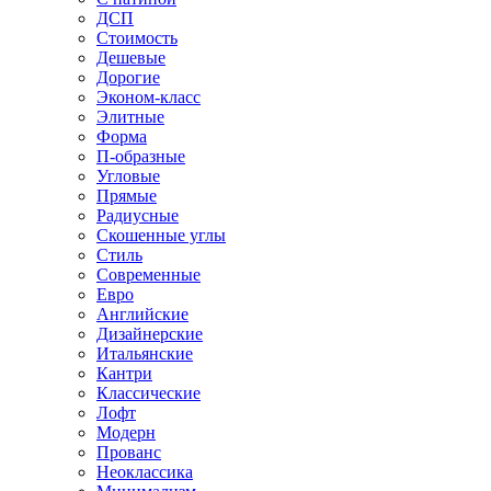
ДСП
Стоимость
Дешевые
Дорогие
Эконом-класс
Элитные
Форма
П-образные
Угловые
Прямые
Радиусные
Скошенные углы
Стиль
Современные
Евро
Английские
Дизайнерские
Итальянские
Кантри
Классические
Лофт
Модерн
Прованс
Неоклассика