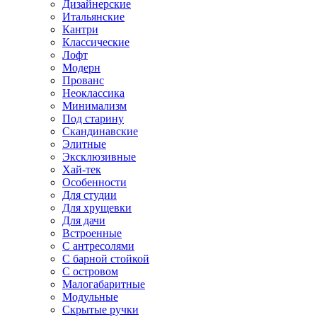
Дизайнерские
Итальянские
Кантри
Классические
Лофт
Модерн
Прованс
Неоклассика
Минимализм
Под старину
Скандинавские
Элитные
Эксклюзивные
Хай-тек
Особенности
Для студии
Для хрущевки
Для дачи
Встроенные
С антресолями
С барной стойкой
С островом
Малогабаритные
Модульные
Скрытые ручки