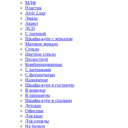
МДФ
Пластик
Alvic Luxe
Эмаль
Акрил
ДСП
С патиной
Шкафы-купе с зеркалом
Матовое зеркало
Стекло
Цветное стекло
Пескоструй
Комбинированные
С витражами
С фотопечатью
Назначение
Шкафы-купе в гостиную
В коридор
В прихожую
Шкафы-купе в спальню
Детские
Офисные
Для книг
Для одежды
На балкон