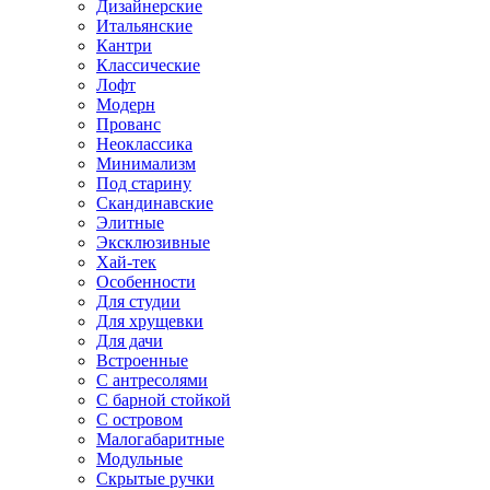
Дизайнерские
Итальянские
Кантри
Классические
Лофт
Модерн
Прованс
Неоклассика
Минимализм
Под старину
Скандинавские
Элитные
Эксклюзивные
Хай-тек
Особенности
Для студии
Для хрущевки
Для дачи
Встроенные
С антресолями
С барной стойкой
С островом
Малогабаритные
Модульные
Скрытые ручки