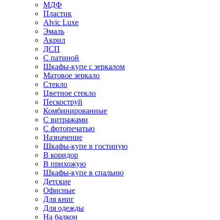
МДФ
Пластик
Alvic Luxe
Эмаль
Акрил
ДСП
С патиной
Шкафы-купе с зеркалом
Матовое зеркало
Стекло
Цветное стекло
Пескоструй
Комбинированные
С витражами
С фотопечатью
Назначение
Шкафы-купе в гостиную
В коридор
В прихожую
Шкафы-купе в спальню
Детские
Офисные
Для книг
Для одежды
На балкон