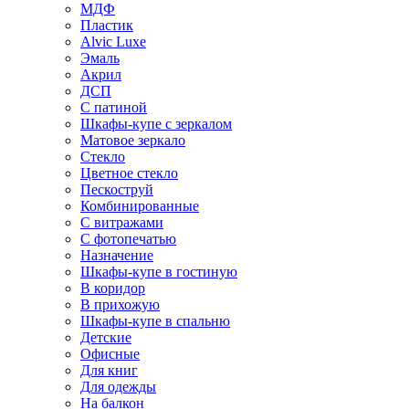
МДФ
Пластик
Alvic Luxe
Эмаль
Акрил
ДСП
С патиной
Шкафы-купе с зеркалом
Матовое зеркало
Стекло
Цветное стекло
Пескоструй
Комбинированные
С витражами
С фотопечатью
Назначение
Шкафы-купе в гостиную
В коридор
В прихожую
Шкафы-купе в спальню
Детские
Офисные
Для книг
Для одежды
На балкон