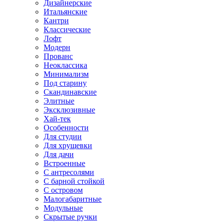
Дизайнерские
Итальянские
Кантри
Классические
Лофт
Модерн
Прованс
Неоклассика
Минимализм
Под старину
Скандинавские
Элитные
Эксклюзивные
Хай-тек
Особенности
Для студии
Для хрущевки
Для дачи
Встроенные
С антресолями
С барной стойкой
С островом
Малогабаритные
Модульные
Скрытые ручки