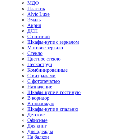
МДФ
Пластик
Alvic Luxe
Эмаль
Акрил
ДСП
С патиной
Шкафы-купе с зеркалом
Матовое зеркало
Стекло
Цветное стекло
Пескоструй
Комбинированные
С витражами
С фотопечатью
Назначение
Шкафы-купе в гостиную
В коридор
В прихожую
Шкафы-купе в спальню
Детские
Офисные
Для книг
Для одежды
На балкон