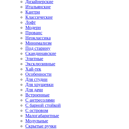
Дизайнерские
Итальянские
Кантри
Классические
Лофт
Модерн
Прованс
Неоклассика
Минимализм
Под старину
Скандинавские
Элитные
Эксклюзивные
Хай-тек
Особенности
Для студии
Для хрущевки
Для дачи
Встроенные
С антресолями
С барной стойкой
С островом
Малогабаритные
Модульные
Скрытые ручки