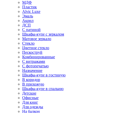
МДФ
Пластик
Alvic Luxe
Эмаль
Акрил
ДСП
С патиной
Шкафы-купе с зеркалом
Матовое зеркало
Стекло
Цветное стекло
Пескоструй
Комбинированные
С витражами
С фотопечатью
Назначение
Шкафы-купе в гостиную
В коридор
В прихожую
Шкафы-купе в спальню
Детские
Офисные
Для книг
Для одежды
На балкон