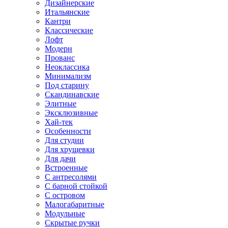
Дизайнерские
Итальянские
Кантри
Классические
Лофт
Модерн
Прованс
Неоклассика
Минимализм
Под старину
Скандинавские
Элитные
Эксклюзивные
Хай-тек
Особенности
Для студии
Для хрущевки
Для дачи
Встроенные
С антресолями
С барной стойкой
С островом
Малогабаритные
Модульные
Скрытые ручки