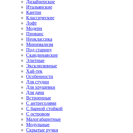
Дизайнерские
Итальянские
Кантри
Классические
Лофт
Модерн
Прованс
Неоклассика
Минимализм
Под старину
Скандинавские
Элитные
Эксклюзивные
Хай-тек
Особенности
Для студии
Для хрущевки
Для дачи
Встроенные
С антресолями
С барной стойкой
С островом
Малогабаритные
Модульные
Скрытые ручки