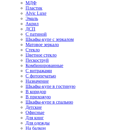
МДФ
Пластик
Alvic Luxe
Эмаль
Акрил
ДСП
С патиной
Шкафы-купе с зеркалом
Матовое зеркало
Стекло
Цветное стекло
Пескоструй
Комбинированные
С витражами
С фотопечатью
Назначение
Шкафы-купе в гостиную
В коридор
В прихожую
Шкафы-купе в спальню
Детские
Офисные
Для книг
Для одежды
На балкон