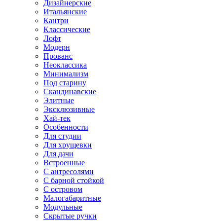
Дизайнерские
Итальянские
Кантри
Классические
Лофт
Модерн
Прованс
Неоклассика
Минимализм
Под старину
Скандинавские
Элитные
Эксклюзивные
Хай-тек
Особенности
Для студии
Для хрущевки
Для дачи
Встроенные
С антресолями
С барной стойкой
С островом
Малогабаритные
Модульные
Скрытые ручки