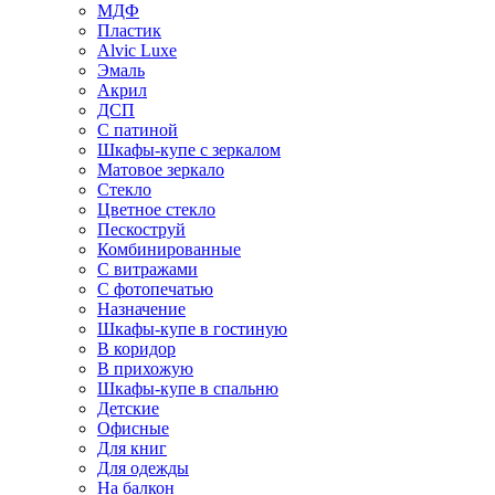
МДФ
Пластик
Alvic Luxe
Эмаль
Акрил
ДСП
С патиной
Шкафы-купе с зеркалом
Матовое зеркало
Стекло
Цветное стекло
Пескоструй
Комбинированные
С витражами
С фотопечатью
Назначение
Шкафы-купе в гостиную
В коридор
В прихожую
Шкафы-купе в спальню
Детские
Офисные
Для книг
Для одежды
На балкон