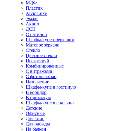
МДФ
Пластик
Alvic Luxe
Эмаль
Акрил
ДСП
С патиной
Шкафы-купе с зеркалом
Матовое зеркало
Стекло
Цветное стекло
Пескоструй
Комбинированные
С витражами
С фотопечатью
Назначение
Шкафы-купе в гостиную
В коридор
В прихожую
Шкафы-купе в спальню
Детские
Офисные
Для книг
Для одежды
На балкон