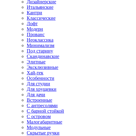
Дизайнерские
Итальянские
Кантри
Классические
Лофт
Модерн
Прованс
Неоклассика
Минимализм
Под старину
Скандинавские
Элитные
Эксклюзивные
Хай-тек
Особенности
Для студии
Для хрущевки
Для дачи
Встроенные
С антресолями
С барной стойкой
С островом
Малогабаритные
Модульные
Скрытые ручки