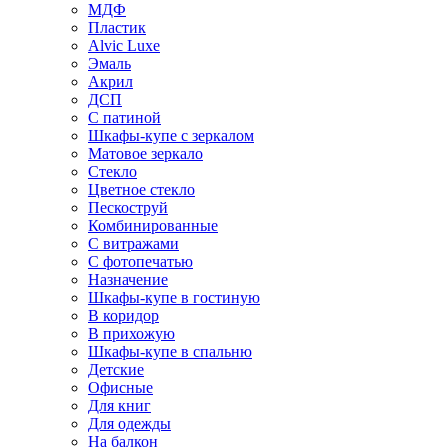
МДФ
Пластик
Alvic Luxe
Эмаль
Акрил
ДСП
С патиной
Шкафы-купе с зеркалом
Матовое зеркало
Стекло
Цветное стекло
Пескоструй
Комбинированные
С витражами
С фотопечатью
Назначение
Шкафы-купе в гостиную
В коридор
В прихожую
Шкафы-купе в спальню
Детские
Офисные
Для книг
Для одежды
На балкон