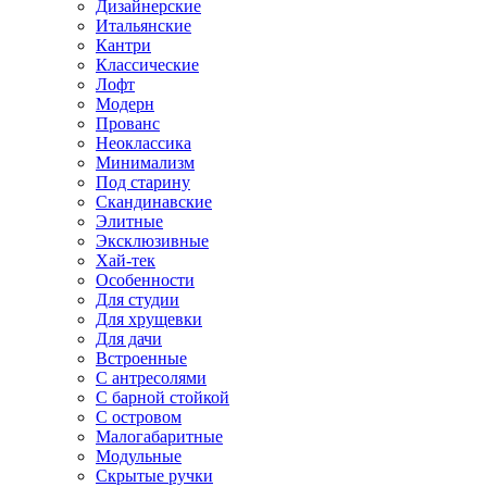
Дизайнерские
Итальянские
Кантри
Классические
Лофт
Модерн
Прованс
Неоклассика
Минимализм
Под старину
Скандинавские
Элитные
Эксклюзивные
Хай-тек
Особенности
Для студии
Для хрущевки
Для дачи
Встроенные
С антресолями
С барной стойкой
С островом
Малогабаритные
Модульные
Скрытые ручки