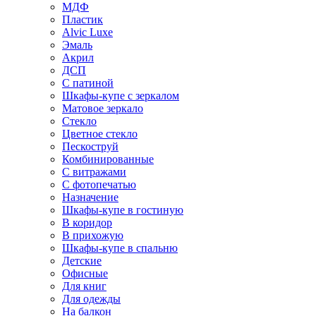
МДФ
Пластик
Alvic Luxe
Эмаль
Акрил
ДСП
С патиной
Шкафы-купе с зеркалом
Матовое зеркало
Стекло
Цветное стекло
Пескоструй
Комбинированные
С витражами
С фотопечатью
Назначение
Шкафы-купе в гостиную
В коридор
В прихожую
Шкафы-купе в спальню
Детские
Офисные
Для книг
Для одежды
На балкон