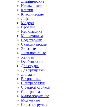
Дизайнерские
Итальянские
Кантри
Классические
Лофт
Модерн
Прованс
Неоклассика
Минимализм
Под старину
Скандинавские
Элитные
Эксклюзивные
Хай-тек
Особенности
Для студии
Для хрущевки
Для дачи
Встроенные
С антресолями
С барной стойкой
С островом
Малогабаритные
Модульные
Скрытые ручки