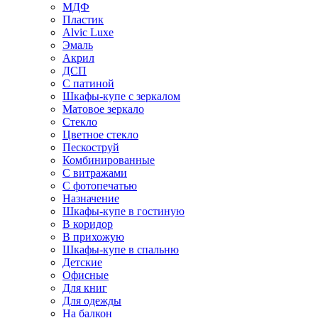
МДФ
Пластик
Alvic Luxe
Эмаль
Акрил
ДСП
С патиной
Шкафы-купе с зеркалом
Матовое зеркало
Стекло
Цветное стекло
Пескоструй
Комбинированные
С витражами
С фотопечатью
Назначение
Шкафы-купе в гостиную
В коридор
В прихожую
Шкафы-купе в спальню
Детские
Офисные
Для книг
Для одежды
На балкон