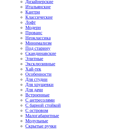
Дизайнерские
Итальянские
Кантри
Классические
Лофт
Модерн
Прованс
Неоклассика
Минимализм
Под старину
Скандинавские
Элитные
Эксклюзивные
Хай-тек
Особенности
Для студии
Для хрущевки
Для дачи
Встроенные
С антресолями
С барной стойкой
С островом
Малогабаритные
Модульные
Скрытые ручки