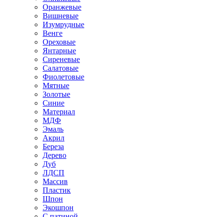
Оранжевые
Вишневые
Изумрудные
Венге
Ореховые
Янтарные
Сиреневые
Салатовые
Фиолетовые
Мятные
Золотые
Синие
Материал
МДФ
Эмаль
Акрил
Береза
Дерево
Дуб
ЛДСП
Массив
Пластик
Шпон
Экошпон
С патиной