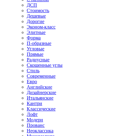
ДСП
Стоимость
Дешевые
Дорогие
Эконом-класс
Элитные
Форма
П-образные
Угловые
Прямые
Радиусные
Скошенные углы
Стиль
Современные
Евро
Английские
Дизайнерские
Итальянские
Кантри
Классические
Лофт
Модерн
Прованс
Неоклассика