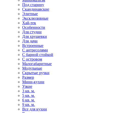
Минимализм
Под старину
Скандинавские
Элитные
Эксклюзивные
Хай-тек
Особенности
Для студии
Для хрущевки
Для дачи
Встроенные
С антресолями
С барной стойкой
С островом
Малогабаритные
Модульные
Скрытые ручки
Размер
Мини-кухни
Узкие
3 кв. м.
5 кв. м.
6 кв. м.
9 кв. м.
Все для кухни