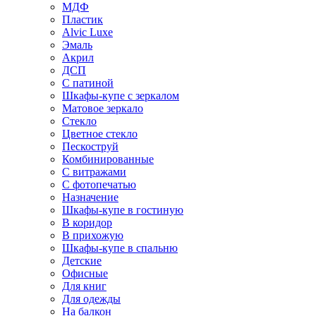
МДФ
Пластик
Alvic Luxe
Эмаль
Акрил
ДСП
С патиной
Шкафы-купе с зеркалом
Матовое зеркало
Стекло
Цветное стекло
Пескоструй
Комбинированные
С витражами
С фотопечатью
Назначение
Шкафы-купе в гостиную
В коридор
В прихожую
Шкафы-купе в спальню
Детские
Офисные
Для книг
Для одежды
На балкон