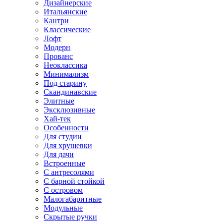
Дизайнерские
Итальянские
Кантри
Классические
Лофт
Модерн
Прованс
Неоклассика
Минимализм
Под старину
Скандинавские
Элитные
Эксклюзивные
Хай-тек
Особенности
Для студии
Для хрущевки
Для дачи
Встроенные
С антресолями
С барной стойкой
С островом
Малогабаритные
Модульные
Скрытые ручки