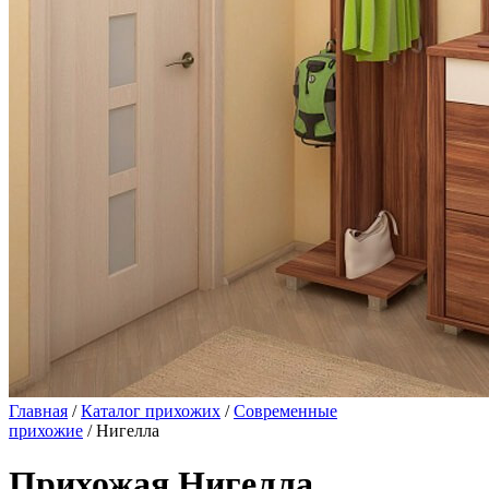
Главная
/
Каталог прихожих
/
Современные
прихожие
/ Нигелла
Прихожая Нигелла