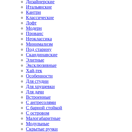
Дизайнерские
Итальянские
Кантри
Классические
Лофт
Модерн
Прованс
Неоклассика
Минимализм
Под старину
Скандинавские
Элитные
Эксклюзивные
Хай-тек
Особенности
Для студии
Для хрущевки
Для дачи
Встроенные
С антресолями
С барной стойкой
С островом
Малогабаритные
Модульные
Скрытые ручки