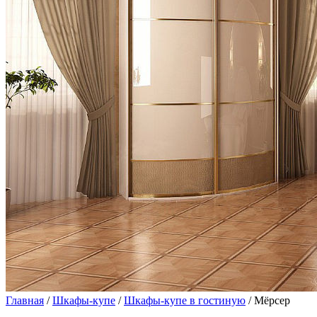
Главная
/
Шкафы-купе
/
Шкафы-купе в гостиную
/ Мёрсер