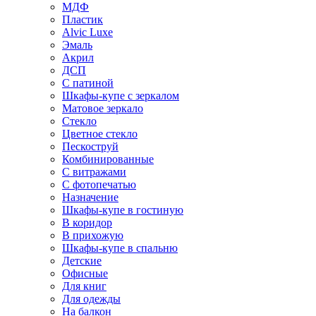
МДФ
Пластик
Alvic Luxe
Эмаль
Акрил
ДСП
С патиной
Шкафы-купе с зеркалом
Матовое зеркало
Стекло
Цветное стекло
Пескоструй
Комбинированные
С витражами
С фотопечатью
Назначение
Шкафы-купе в гостиную
В коридор
В прихожую
Шкафы-купе в спальню
Детские
Офисные
Для книг
Для одежды
На балкон