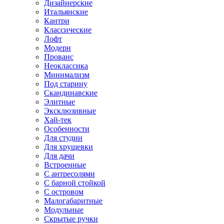
Дизайнерские
Итальянские
Кантри
Классические
Лофт
Модерн
Прованс
Неоклассика
Минимализм
Под старину
Скандинавские
Элитные
Эксклюзивные
Хай-тек
Особенности
Для студии
Для хрущевки
Для дачи
Встроенные
С антресолями
С барной стойкой
С островом
Малогабаритные
Модульные
Скрытые ручки