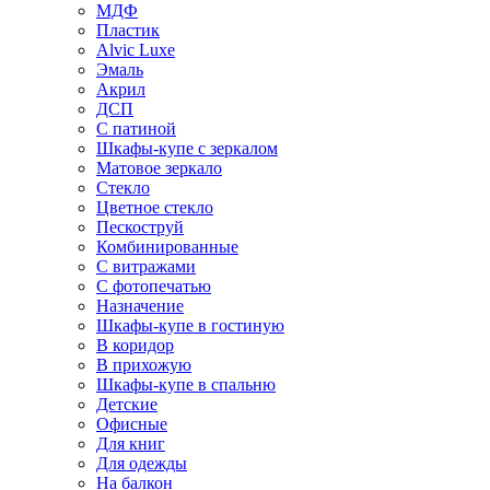
МДФ
Пластик
Alvic Luxe
Эмаль
Акрил
ДСП
С патиной
Шкафы-купе с зеркалом
Матовое зеркало
Стекло
Цветное стекло
Пескоструй
Комбинированные
С витражами
С фотопечатью
Назначение
Шкафы-купе в гостиную
В коридор
В прихожую
Шкафы-купе в спальню
Детские
Офисные
Для книг
Для одежды
На балкон