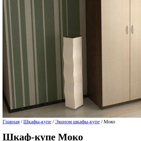
Главная
/
Шкафы-купе
/
Эконом шкафы-купе
/ Моко
Шкаф-купе Моко