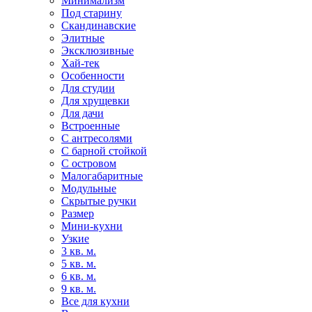
Минимализм
Под старину
Скандинавские
Элитные
Эксклюзивные
Хай-тек
Особенности
Для студии
Для хрущевки
Для дачи
Встроенные
С антресолями
С барной стойкой
С островом
Малогабаритные
Модульные
Скрытые ручки
Размер
Мини-кухни
Узкие
3 кв. м.
5 кв. м.
6 кв. м.
9 кв. м.
Все для кухни