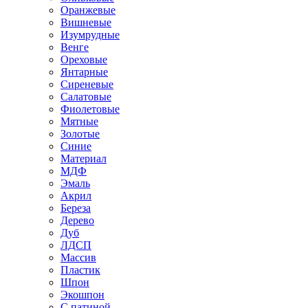
Оранжевые
Вишневые
Изумрудные
Венге
Ореховые
Янтарные
Сиреневые
Салатовые
Фиолетовые
Мятные
Золотые
Синие
Материал
МДФ
Эмаль
Акрил
Береза
Дерево
Дуб
ЛДСП
Массив
Пластик
Шпон
Экошпон
С патиной