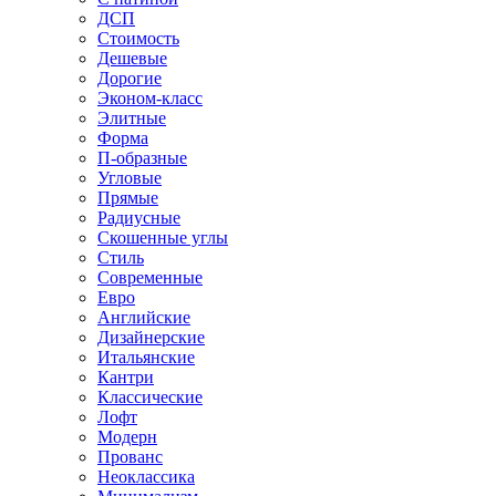
ДСП
Стоимость
Дешевые
Дорогие
Эконом-класс
Элитные
Форма
П-образные
Угловые
Прямые
Радиусные
Скошенные углы
Стиль
Современные
Евро
Английские
Дизайнерские
Итальянские
Кантри
Классические
Лофт
Модерн
Прованс
Неоклассика