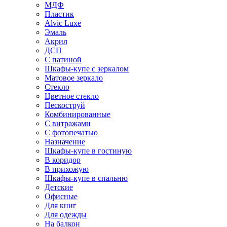
МДФ
Пластик
Alvic Luxe
Эмаль
Акрил
ДСП
С патиной
Шкафы-купе с зеркалом
Матовое зеркало
Стекло
Цветное стекло
Пескоструй
Комбинированные
С витражами
С фотопечатью
Назначение
Шкафы-купе в гостиную
В коридор
В прихожую
Шкафы-купе в спальню
Детские
Офисные
Для книг
Для одежды
На балкон