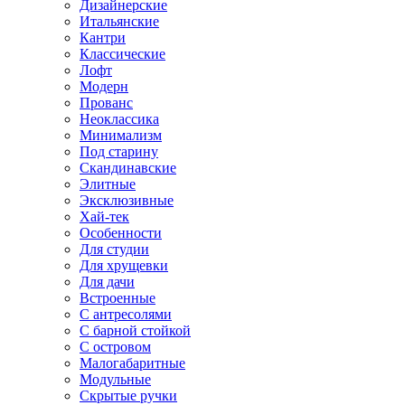
Дизайнерские
Итальянские
Кантри
Классические
Лофт
Модерн
Прованс
Неоклассика
Минимализм
Под старину
Скандинавские
Элитные
Эксклюзивные
Хай-тек
Особенности
Для студии
Для хрущевки
Для дачи
Встроенные
С антресолями
С барной стойкой
С островом
Малогабаритные
Модульные
Скрытые ручки