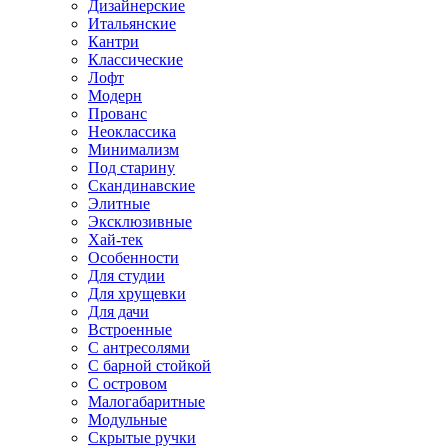
Дизайнерские
Итальянские
Кантри
Классические
Лофт
Модерн
Прованс
Неоклассика
Минимализм
Под старину
Скандинавские
Элитные
Эксклюзивные
Хай-тек
Особенности
Для студии
Для хрущевки
Для дачи
Встроенные
С антресолями
С барной стойкой
С островом
Малогабаритные
Модульные
Скрытые ручки