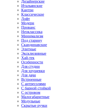
Дизайнерские
Итальянские
Кантри
Классические
Лофт
Модерн
Прованс
Неоклассика
Минимализм
Под старину
Скандинавские
Элитные
Эксклюзивные
Хай-тек
Особенности
Для студии
Для хрущевки
Для дачи
Встроенные
С антресолями
С барной стойкой
С островом
Малогабаритные
Модульные
Скрытые ручки