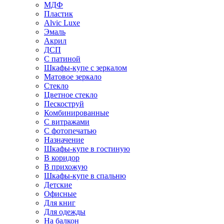
МДФ
Пластик
Alvic Luxe
Эмаль
Акрил
ДСП
С патиной
Шкафы-купе с зеркалом
Матовое зеркало
Стекло
Цветное стекло
Пескоструй
Комбинированные
С витражами
С фотопечатью
Назначение
Шкафы-купе в гостиную
В коридор
В прихожую
Шкафы-купе в спальню
Детские
Офисные
Для книг
Для одежды
На балкон