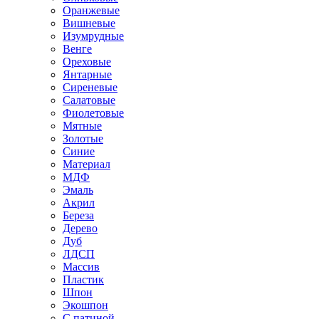
Оранжевые
Вишневые
Изумрудные
Венге
Ореховые
Янтарные
Сиреневые
Салатовые
Фиолетовые
Мятные
Золотые
Синие
Материал
МДФ
Эмаль
Акрил
Береза
Дерево
Дуб
ЛДСП
Массив
Пластик
Шпон
Экошпон
С патиной