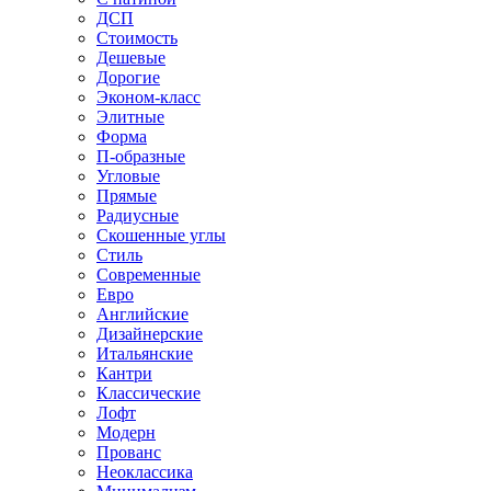
ДСП
Стоимость
Дешевые
Дорогие
Эконом-класс
Элитные
Форма
П-образные
Угловые
Прямые
Радиусные
Скошенные углы
Стиль
Современные
Евро
Английские
Дизайнерские
Итальянские
Кантри
Классические
Лофт
Модерн
Прованс
Неоклассика