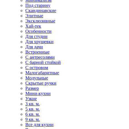
Минимализм
Под старину
Скандинавские
Элитные
Эксклюзивные
Хай-тек
Особенности
Для студии
Для хрущевки
Для дачи
Встроенные
С антресолями
С барной стойкой
С островом
Малогабаритные
Модульные
Скрытые ручки
Размер
Мини-кухни
Узкие
3 кв. м.
5 кв. м.
6 кв. м.
9 кв. м.
Все для кухни