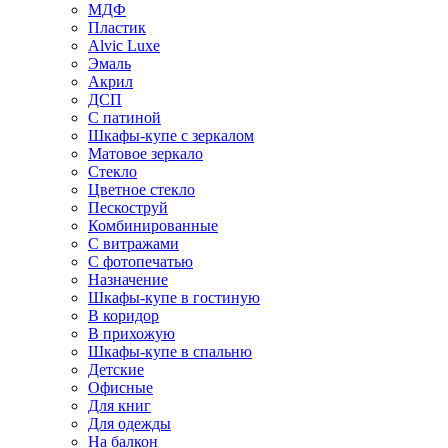
МДФ
Пластик
Alvic Luxe
Эмаль
Акрил
ДСП
С патиной
Шкафы-купе с зеркалом
Матовое зеркало
Стекло
Цветное стекло
Пескоструй
Комбинированные
С витражами
С фотопечатью
Назначение
Шкафы-купе в гостиную
В коридор
В прихожую
Шкафы-купе в спальню
Детские
Офисные
Для книг
Для одежды
На балкон