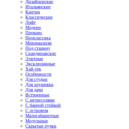
Дизайнерские
Итальянские
Кантри
Классические
Лофт
Модерн
Прованс
Неоклассика
Минимализм
Под старину
Скандинавские
Элитные
Эксклюзивные
Хай-тек
Особенности
Для студии
Для хрущевки
Для дачи
Встроенные
С антресолями
С барной стойкой
С островом
Малогабаритные
Модульные
Скрытые ручки