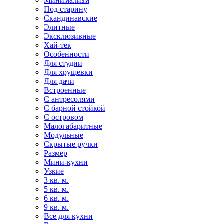
Минимализм
Под старину
Скандинавские
Элитные
Эксклюзивные
Хай-тек
Особенности
Для студии
Для хрущевки
Для дачи
Встроенные
С антресолями
С барной стойкой
С островом
Малогабаритные
Модульные
Скрытые ручки
Размер
Мини-кухни
Узкие
3 кв. м.
5 кв. м.
6 кв. м.
9 кв. м.
Все для кухни