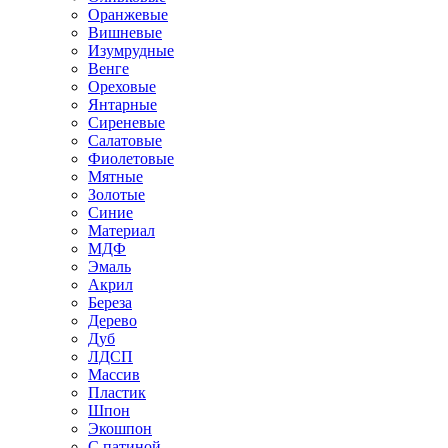
Оранжевые
Вишневые
Изумрудные
Венге
Ореховые
Янтарные
Сиреневые
Салатовые
Фиолетовые
Мятные
Золотые
Синие
Материал
МДФ
Эмаль
Акрил
Береза
Дерево
Дуб
ЛДСП
Массив
Пластик
Шпон
Экошпон
С патиной