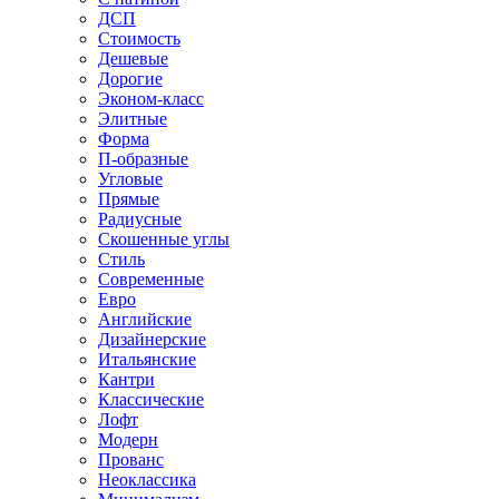
ДСП
Стоимость
Дешевые
Дорогие
Эконом-класс
Элитные
Форма
П-образные
Угловые
Прямые
Радиусные
Скошенные углы
Стиль
Современные
Евро
Английские
Дизайнерские
Итальянские
Кантри
Классические
Лофт
Модерн
Прованс
Неоклассика