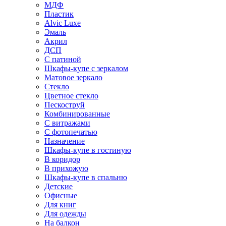
МДФ
Пластик
Alvic Luxe
Эмаль
Акрил
ДСП
С патиной
Шкафы-купе с зеркалом
Матовое зеркало
Стекло
Цветное стекло
Пескоструй
Комбинированные
С витражами
С фотопечатью
Назначение
Шкафы-купе в гостиную
В коридор
В прихожую
Шкафы-купе в спальню
Детские
Офисные
Для книг
Для одежды
На балкон