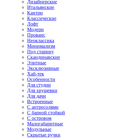
Дизайнерские
Итальянские
Кантри
Классические
Лофт
Модерн
Прованс
Неоклассика
Минимализм
Под старину
Скандинавские
Элитные
Эксклюзивные
Хай-тек
Особенности
Для студии
Для хрущевки
Для дачи
Встроенные
С антресолями
С барной стойкой
С островом
Малогабаритные
Модульные
Скрытые ручки