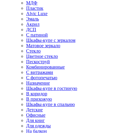
МДФ
Пластик
Alvic Luxe
Эмаль
Акрил
ДСП
С патиной
Шкафы-купе с зеркалом
Матовое зеркало
Стекло
Цветное стекло
Пескоструй
Комбинированные
С витражами
С фотопечатью
Назначение
Шкафы-купе в гостиную
В коридор
В прихожую
Шкафы-купе в спальню
Детские
Офисные
Для книг
Для одежды
На балкон