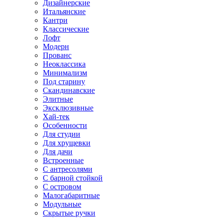
Дизайнерские
Итальянские
Кантри
Классические
Лофт
Модерн
Прованс
Неоклассика
Минимализм
Под старину
Скандинавские
Элитные
Эксклюзивные
Хай-тек
Особенности
Для студии
Для хрущевки
Для дачи
Встроенные
С антресолями
С барной стойкой
С островом
Малогабаритные
Модульные
Скрытые ручки