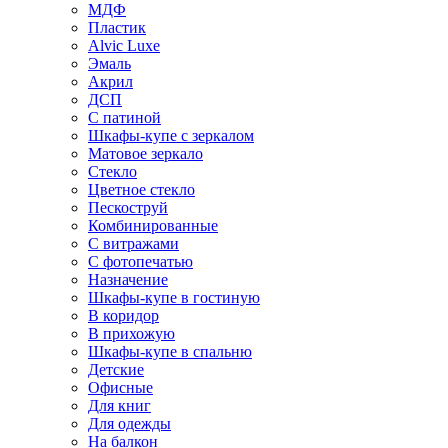
МДФ
Пластик
Alvic Luxe
Эмаль
Акрил
ДСП
С патиной
Шкафы-купе с зеркалом
Матовое зеркало
Стекло
Цветное стекло
Пескоструй
Комбинированные
С витражами
С фотопечатью
Назначение
Шкафы-купе в гостиную
В коридор
В прихожую
Шкафы-купе в спальню
Детские
Офисные
Для книг
Для одежды
На балкон