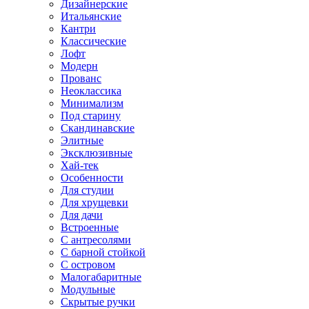
Дизайнерские
Итальянские
Кантри
Классические
Лофт
Модерн
Прованс
Неоклассика
Минимализм
Под старину
Скандинавские
Элитные
Эксклюзивные
Хай-тек
Особенности
Для студии
Для хрущевки
Для дачи
Встроенные
С антресолями
С барной стойкой
С островом
Малогабаритные
Модульные
Скрытые ручки