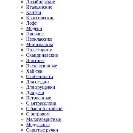
Дизайнерские
Итальянские
Кантри
Классические
Лофт
Модерн
Прованс
Неоклассика
Минимализм
Под старину
Скандинавские
Элитные
Эксклюзивные
Хай-тек
Особенности
Для студии
Для хрущевки
Для дачи
Встроенные
С антресолями
С барной стойкой
С островом
Малогабаритные
Модульные
Скрытые ручки