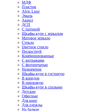
МДФ
Пластик
Alvic Luxe
Эмаль
Акрил
ДСП
С патиной
Шкафы-купе с зеркалом
Матовое зеркало
Стекло
Цветное стекло
Пескоструй
Комбинированные
С витражами
С фотопечатью
Назначение
Шкафы-купе в гостиную
В коридор
В прихожую
Шкафы-купе в спальню
Детские
Офисные
Для книг
Для одежды
На балкон