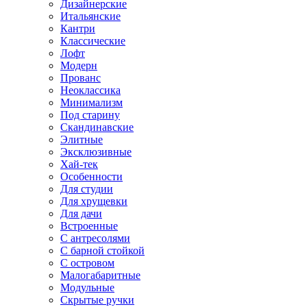
Дизайнерские
Итальянские
Кантри
Классические
Лофт
Модерн
Прованс
Неоклассика
Минимализм
Под старину
Скандинавские
Элитные
Эксклюзивные
Хай-тек
Особенности
Для студии
Для хрущевки
Для дачи
Встроенные
С антресолями
С барной стойкой
С островом
Малогабаритные
Модульные
Скрытые ручки