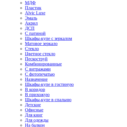
МДФ
Пластик
Alvic Luxe
Эмаль
Акрил
ДСП
С патиной
Шкафы-купе с зеркалом
Матовое зеркало
Стекло
Цветное стекло
Пескоструй
Комбинированные
С витражами
С фотопечатью
Назначение
Шкафы-купе в гостиную
В коридор
В прихожую
Шкафы-купе в спальню
Детские
Офисные
Для книг
Для одежды
На балкон