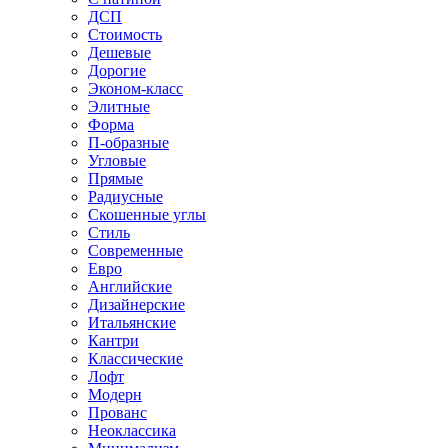
ДСП
Стоимость
Дешевые
Дорогие
Эконом-класс
Элитные
Форма
П-образные
Угловые
Прямые
Радиусные
Скошенные углы
Стиль
Современные
Евро
Английские
Дизайнерские
Итальянские
Кантри
Классические
Лофт
Модерн
Прованс
Неоклассика