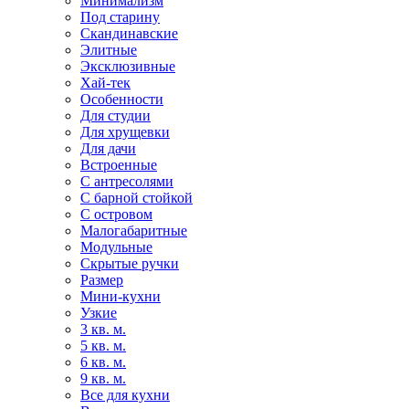
Минимализм
Под старину
Скандинавские
Элитные
Эксклюзивные
Хай-тек
Особенности
Для студии
Для хрущевки
Для дачи
Встроенные
С антресолями
С барной стойкой
С островом
Малогабаритные
Модульные
Скрытые ручки
Размер
Мини-кухни
Узкие
3 кв. м.
5 кв. м.
6 кв. м.
9 кв. м.
Все для кухни