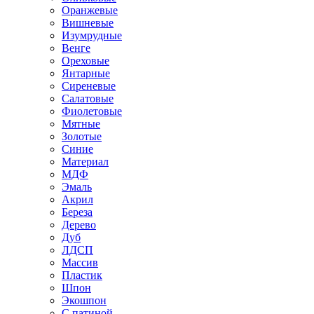
Оранжевые
Вишневые
Изумрудные
Венге
Ореховые
Янтарные
Сиреневые
Салатовые
Фиолетовые
Мятные
Золотые
Синие
Материал
МДФ
Эмаль
Акрил
Береза
Дерево
Дуб
ЛДСП
Массив
Пластик
Шпон
Экошпон
С патиной