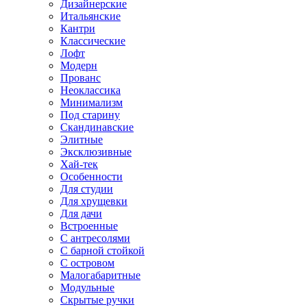
Дизайнерские
Итальянские
Кантри
Классические
Лофт
Модерн
Прованс
Неоклассика
Минимализм
Под старину
Скандинавские
Элитные
Эксклюзивные
Хай-тек
Особенности
Для студии
Для хрущевки
Для дачи
Встроенные
С антресолями
С барной стойкой
С островом
Малогабаритные
Модульные
Скрытые ручки