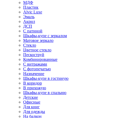
МДФ
Пластик
Alvic Luxe
Эмаль
Акрил
ДСП
С патиной
Шкафы-купе с зеркалом
Матовое зеркало
Стекло
Цветное стекло
Пескоструй
Комбинированные
С витражами
С фотопечатью
Назначение
Шкафы-купе в гостиную
В коридор
В прихожую
Шкафы-купе в спальню
Детские
Офисные
Для книг
Для одежды
На балкон