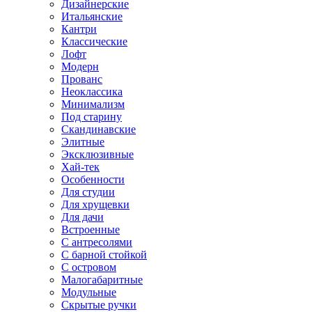
Дизайнерские
Итальянские
Кантри
Классические
Лофт
Модерн
Прованс
Неоклассика
Минимализм
Под старину
Скандинавские
Элитные
Эксклюзивные
Хай-тек
Особенности
Для студии
Для хрущевки
Для дачи
Встроенные
С антресолями
С барной стойкой
С островом
Малогабаритные
Модульные
Скрытые ручки