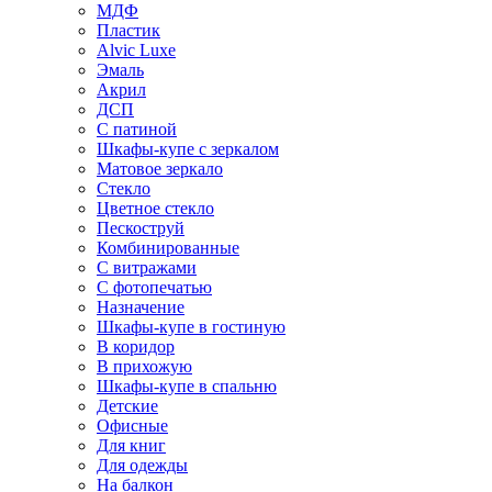
МДФ
Пластик
Alvic Luxe
Эмаль
Акрил
ДСП
С патиной
Шкафы-купе с зеркалом
Матовое зеркало
Стекло
Цветное стекло
Пескоструй
Комбинированные
С витражами
С фотопечатью
Назначение
Шкафы-купе в гостиную
В коридор
В прихожую
Шкафы-купе в спальню
Детские
Офисные
Для книг
Для одежды
На балкон