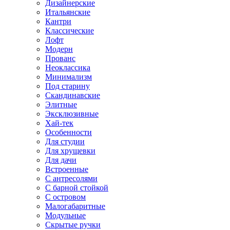
Дизайнерские
Итальянские
Кантри
Классические
Лофт
Модерн
Прованс
Неоклассика
Минимализм
Под старину
Скандинавские
Элитные
Эксклюзивные
Хай-тек
Особенности
Для студии
Для хрущевки
Для дачи
Встроенные
С антресолями
С барной стойкой
С островом
Малогабаритные
Модульные
Скрытые ручки