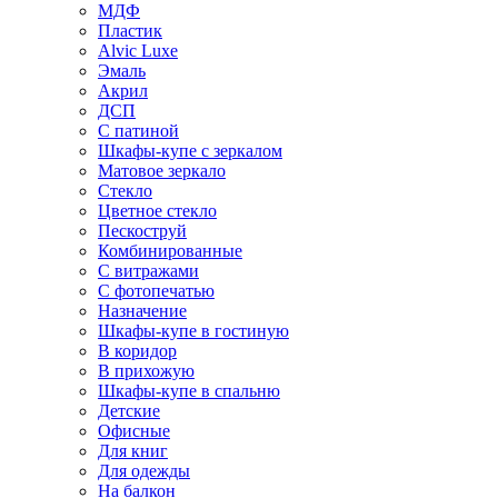
МДФ
Пластик
Alvic Luxe
Эмаль
Акрил
ДСП
С патиной
Шкафы-купе с зеркалом
Матовое зеркало
Стекло
Цветное стекло
Пескоструй
Комбинированные
С витражами
С фотопечатью
Назначение
Шкафы-купе в гостиную
В коридор
В прихожую
Шкафы-купе в спальню
Детские
Офисные
Для книг
Для одежды
На балкон