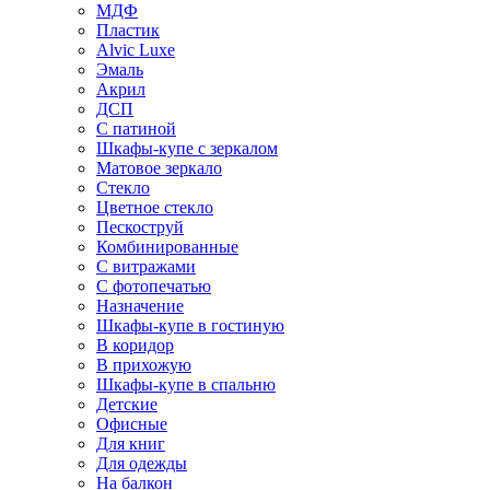
МДФ
Пластик
Alvic Luxe
Эмаль
Акрил
ДСП
С патиной
Шкафы-купе с зеркалом
Матовое зеркало
Стекло
Цветное стекло
Пескоструй
Комбинированные
С витражами
С фотопечатью
Назначение
Шкафы-купе в гостиную
В коридор
В прихожую
Шкафы-купе в спальню
Детские
Офисные
Для книг
Для одежды
На балкон