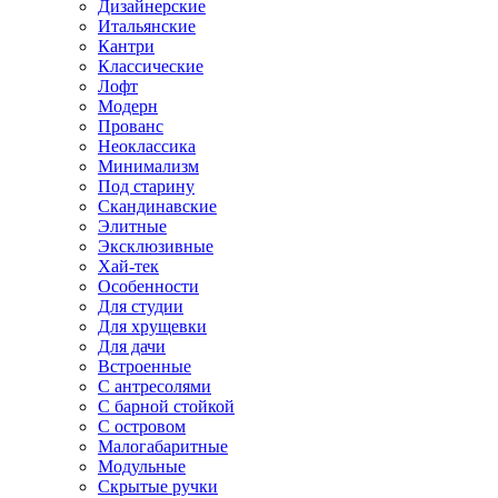
Дизайнерские
Итальянские
Кантри
Классические
Лофт
Модерн
Прованс
Неоклассика
Минимализм
Под старину
Скандинавские
Элитные
Эксклюзивные
Хай-тек
Особенности
Для студии
Для хрущевки
Для дачи
Встроенные
С антресолями
С барной стойкой
С островом
Малогабаритные
Модульные
Скрытые ручки