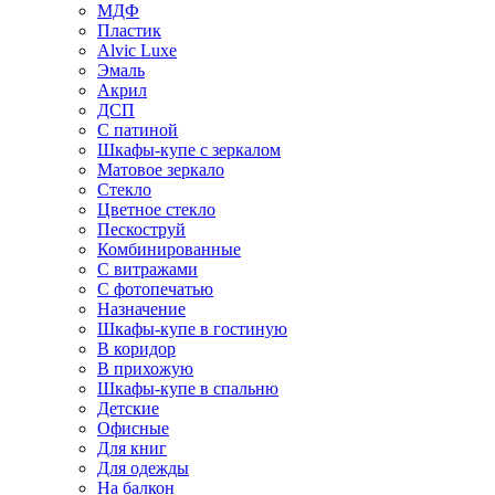
МДФ
Пластик
Alvic Luxe
Эмаль
Акрил
ДСП
С патиной
Шкафы-купе с зеркалом
Матовое зеркало
Стекло
Цветное стекло
Пескоструй
Комбинированные
С витражами
С фотопечатью
Назначение
Шкафы-купе в гостиную
В коридор
В прихожую
Шкафы-купе в спальню
Детские
Офисные
Для книг
Для одежды
На балкон