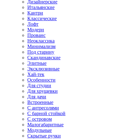
Дизайнерские
Итальянские
Кантри
Классические
Лофт
Модерн
Прованс
Неоклассика
Минимализм
Под старину
Скандинавские
Элитные
Эксклюзивные
Хай-тек
Особенности
Для студии
Для хрущевки
Для дачи
Встроенные
С антресолями
С барной стойкой
С островом
Малогабаритные
Модульные
Скрытые ручки