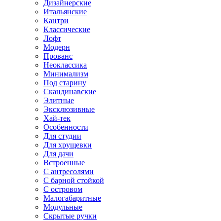
Дизайнерские
Итальянские
Кантри
Классические
Лофт
Модерн
Прованс
Неоклассика
Минимализм
Под старину
Скандинавские
Элитные
Эксклюзивные
Хай-тек
Особенности
Для студии
Для хрущевки
Для дачи
Встроенные
С антресолями
С барной стойкой
С островом
Малогабаритные
Модульные
Скрытые ручки