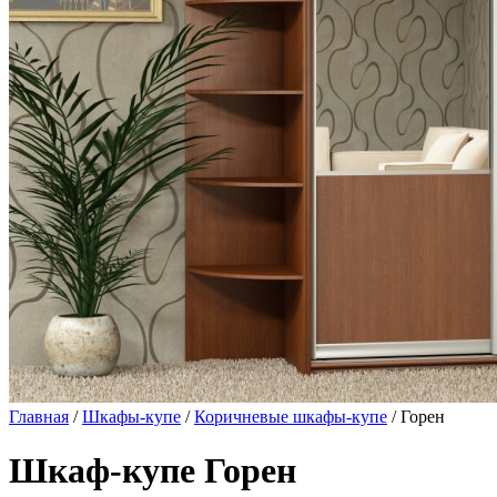
Главная
/
Шкафы-купе
/
Коричневые шкафы-купе
/ Горен
Шкаф-купе Горен