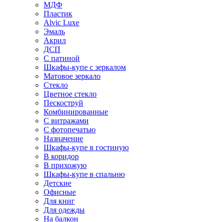
МДФ
Пластик
Alvic Luxe
Эмаль
Акрил
ДСП
С патиной
Шкафы-купе с зеркалом
Матовое зеркало
Стекло
Цветное стекло
Пескоструй
Комбинированные
С витражами
С фотопечатью
Назначение
Шкафы-купе в гостиную
В коридор
В прихожую
Шкафы-купе в спальню
Детские
Офисные
Для книг
Для одежды
На балкон