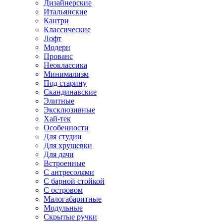
Дизайнерские
Итальянские
Кантри
Классические
Лофт
Модерн
Прованс
Неоклассика
Минимализм
Под старину
Скандинавские
Элитные
Эксклюзивные
Хай-тек
Особенности
Для студии
Для хрущевки
Для дачи
Встроенные
С антресолями
С барной стойкой
С островом
Малогабаритные
Модульные
Скрытые ручки