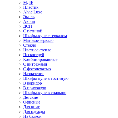
МДФ
Пластик
Alvic Luxe
Эмаль
Акрил
ДСП
С патиной
Шкафы-купе с зеркалом
Матовое зеркало
Стекло
Цветное стекло
Пескоструй
Комбинированные
С витражами
С фотопечатью
Назначение
Шкафы-купе в гостиную
В коридор
В прихожую
Шкафы-купе в спальню
Детские
Офисные
Для книг
Для одежды
На балкон