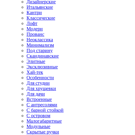
Дизайнерские
Итальянские
Кантри
Классические
Лофт
Модерн
Прованс
Неоклассика
Минимализм
Под старину
Скандинавские
Элитные
Эксклюзивные
Хай-тек
Особенности
Для студии
Для хрущевки
Для дачи
Встроенные
С антресолями
С барной стойкой
С островом
Малогабаритные
Модульные
Скрытые ручки