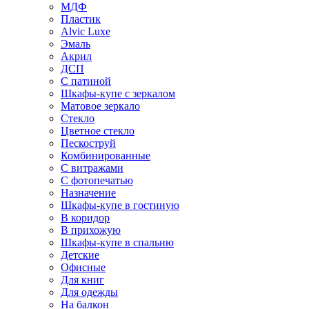
МДФ
Пластик
Alvic Luxe
Эмаль
Акрил
ДСП
С патиной
Шкафы-купе с зеркалом
Матовое зеркало
Стекло
Цветное стекло
Пескоструй
Комбинированные
С витражами
С фотопечатью
Назначение
Шкафы-купе в гостиную
В коридор
В прихожую
Шкафы-купе в спальню
Детские
Офисные
Для книг
Для одежды
На балкон