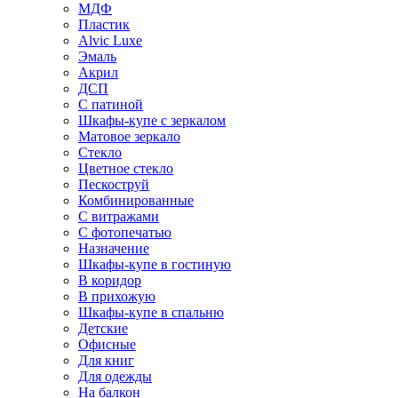
МДФ
Пластик
Alvic Luxe
Эмаль
Акрил
ДСП
С патиной
Шкафы-купе с зеркалом
Матовое зеркало
Стекло
Цветное стекло
Пескоструй
Комбинированные
С витражами
С фотопечатью
Назначение
Шкафы-купе в гостиную
В коридор
В прихожую
Шкафы-купе в спальню
Детские
Офисные
Для книг
Для одежды
На балкон