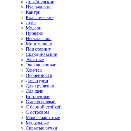
Дизайнерские
Итальянские
Кантри
Классические
Лофт
Модерн
Прованс
Неоклассика
Минимализм
Под старину
Скандинавские
Элитные
Эксклюзивные
Хай-тек
Особенности
Для студии
Для хрущевки
Для дачи
Встроенные
С антресолями
С барной стойкой
С островом
Малогабаритные
Модульные
Скрытые ручки